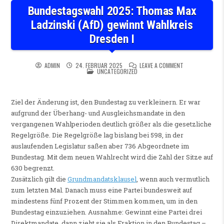
Bundestagswahl 2025: Thomas Max
Ladzinski (AfD) gewinnt Wahlkreis
Dresden I
ON BUNDESTAGSW
ADMIN
24. FEBRUAR 2025
LEAVE A COMMENT
POSTED IN
UNCATEGORIZED
Ziel der Änderung ist, den Bundestag zu verkleinern. Er war
aufgrund der Überhang- und Ausgleichsmandate in den
vergangenen Wahlperioden deutlich größer als die gesetzliche
Regelgröße. Die Regelgröße lag bislang bei 598, in der
auslaufenden Legislatur saßen aber 736 Abgeordnete im
Bundestag. Mit dem neuen Wahlrecht wird die Zahl der Sitze auf
630 begrenzt.
Zusätzlich gilt die
Grundmandatsklausel
, wenn auch vermutlich
zum letzten Mal. Danach muss eine Partei bundesweit auf
mindestens fünf Prozent der Stimmen kommen, um in den
Bundestag einzuziehen. Ausnahme: Gewinnt eine Partei drei
Direktmandate, dann zieht sie als Fraktion in den Bundestag –