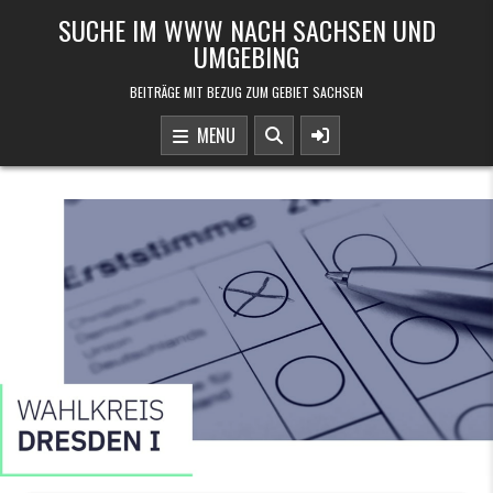
Skip to content
SUCHE IM WWW NACH SACHSEN UND
UMGEBING
BEITRÄGE MIT BEZUG ZUM GEBIET SACHSEN
MENU