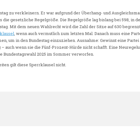
destag zu verkleinern. Er war aufgrund der Überhang- und Ausgleichsm
 die gesetzliche Regelgröße. Die Regelgröße lag bislang bei 598, in d
ag. Mit dem neuen Wahlrecht wird die Zahl der Sitze auf 630 begrenzt
klausel
, wenn auch vermutlich zum letzten Mal. Danach muss eine Par
n, um in den Bundestag einzuziehen. Ausnahme: Gewinnt eine Partei 
g – auch wenn sie die Fünf-Prozent-Hürde nicht schafft. Eine Neuregelu
die Bundestagswahl 2025 im Sommer verworfen.
ten gilt diese Sperrklausel nicht.
n