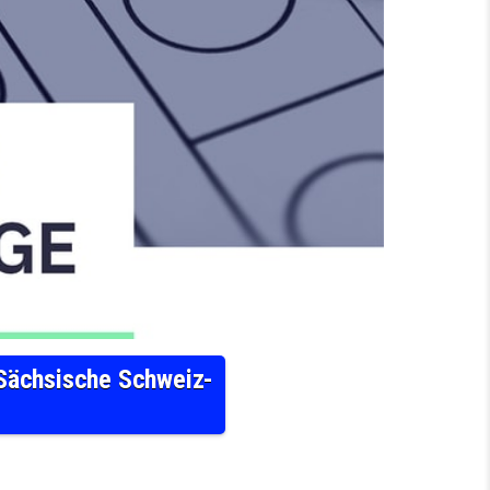
 Sächsische Schweiz-
: STEFFEN JANICH (AFD) GEWINNT DEN WAHLKREIS SÄCHSISCHE SCHWEIZ-OSTERZGEBIRGE