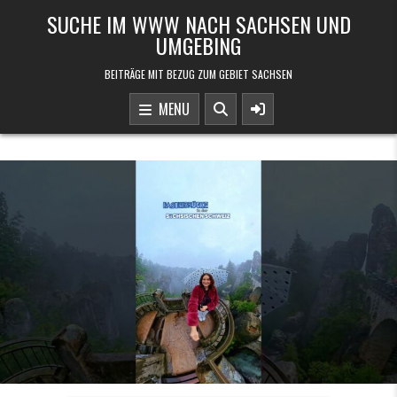
Skip to content
SUCHE IM WWW NACH SACHSEN UND
UMGEBING
BEITRÄGE MIT BEZUG ZUM GEBIET SACHSEN
MENU