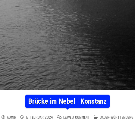
Brücke im Nebel | Konstanz
ON BRÜCKE IM NEBEL | KONST
POSTED IN
ADMIN
17. FEBRUAR 2024
LEAVE A COMMENT
BADEN-WÜRTTEMBERG