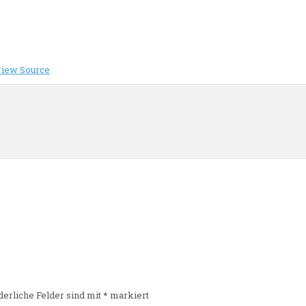
iew Source
n
derliche Felder sind mit
*
markiert