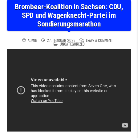
Brombeer-Koalition in Sachsen: CDU,
SPD und Wagenknecht-Partei im
Sondierungsmarathon
ON BROMBEER-K
ADMIN
27. FEBRUAR 2025
LEAVE A COMMENT
POSTED IN
UNCATEGORIZED