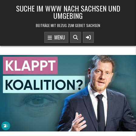
Skip to content
SUCHE IM WWW NACH SACHSEN UND
UMGEBING
BEITRÄGE MIT BEZUG ZUM GEBIET SACHSEN
MENU