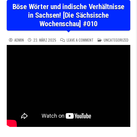
Böse Wörter und indische Verhältnisse
in Sachsen! [Die Sächsische
Wochenschau] #010
ON BÖSE WÖRTER UND INDIS
POSTED IN
ADMIN
23. MÄRZ 2025
LEAVE A COMMENT
UNCATEGORIZED