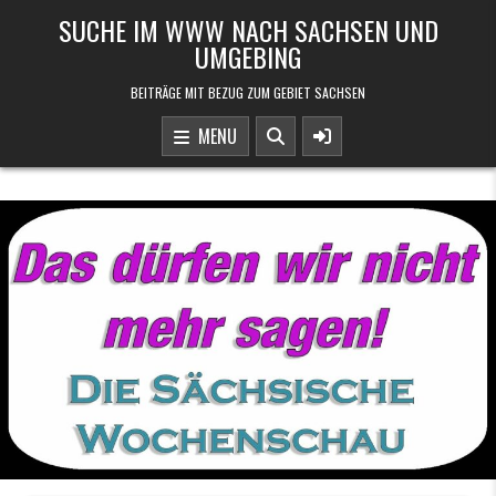
Skip to content
SUCHE IM WWW NACH SACHSEN UND
UMGEBING
BEITRÄGE MIT BEZUG ZUM GEBIET SACHSEN
MENU