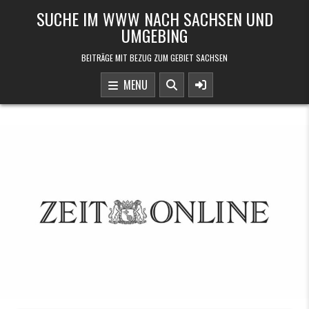
Skip to content
SUCHE IM WWW NACH SACHSEN UND
UMGEBING
BEITRÄGE MIT BEZUG ZUM GEBIET SACHSEN
MENU