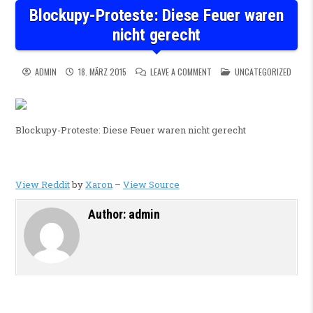
Blockupy-Proteste: Diese Feuer waren
nicht gerecht
ON BLOCKUPY-PROTESTE: DIE
POSTED IN
ADMIN
18. MÄRZ 2015
LEAVE A COMMENT
UNCATEGORIZED
Blockupy-Proteste: Diese Feuer waren nicht gerecht
View Reddit
by
Xaron
–
View Source
Author:
admin