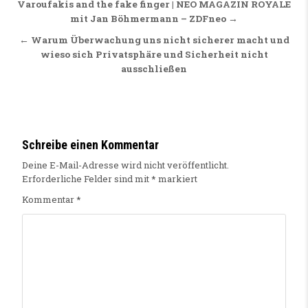
Beitragsnavigation
Varoufakis and the fake finger | NEO MAGAZIN ROYALE
mit Jan Böhmermann – ZDFneo →
← Warum Überwachung uns nicht sicherer macht und
wieso sich Privatsphäre und Sicherheit nicht
ausschließen
Schreibe einen Kommentar
Deine E-Mail-Adresse wird nicht veröffentlicht.
Erforderliche Felder sind mit
*
markiert
Kommentar
*