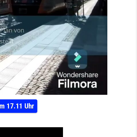
um 17.11 Uhr
1)- MIT RV IN SACHSEN AM 10.08.24 UM 17.11 UHR