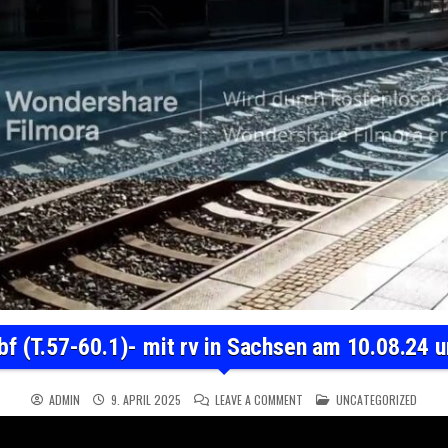
hbf (T.57-60.1)- mit rv in Sachsen am 10.08.24 
ON BHF ZITTAU HBF (T.57-60.
POSTED IN
ADMIN
9. APRIL 2025
LEAVE A COMMENT
UNCATEGORIZED