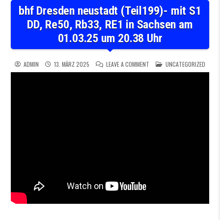
bhf Dresden neustadt (Teil199)- mit S1
DD, Re50, Rb33, RE1 in Sachsen am
01.03.25 um 20.38 Uhr
ON BHF DRESDEN NEUSTADT (T
POSTED IN
ADMIN
13. MÄRZ 2025
LEAVE A COMMENT
UNCATEGORIZED