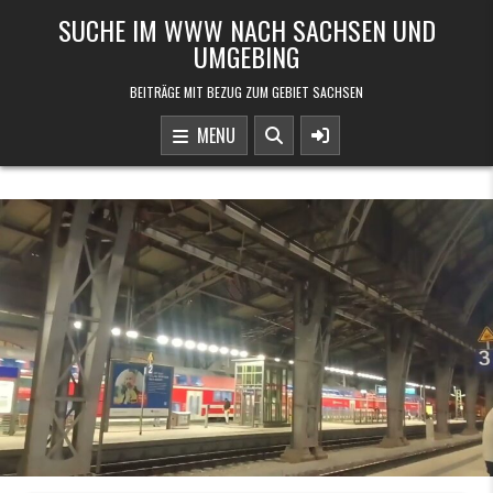
Skip to content
SUCHE IM WWW NACH SACHSEN UND
UMGEBING
BEITRÄGE MIT BEZUG ZUM GEBIET SACHSEN
MENU