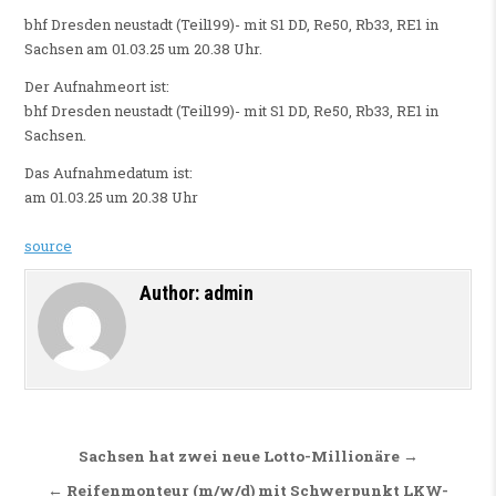
bhf Dresden neustadt (Teil199)- mit S1 DD, Re50, Rb33, RE1 in
Sachsen am 01.03.25 um 20.38 Uhr.
Der Aufnahmeort ist:
bhf Dresden neustadt (Teil199)- mit S1 DD, Re50, Rb33, RE1 in
Sachsen.
Das Aufnahmedatum ist:
am 01.03.25 um 20.38 Uhr
source
Author:
admin
Beitragsnavigation
Sachsen hat zwei neue Lotto-Millionäre →
← Reifenmonteur (m/w/d) mit Schwerpunkt LKW-