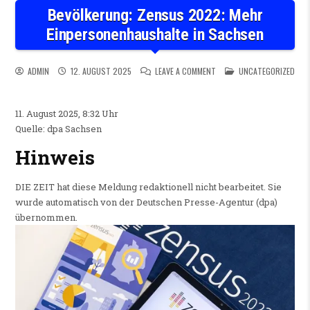
Bevölkerung: Zensus 2022: Mehr
Einpersonenhaushalte in Sachsen
ON BEVÖLKERUNG: ZENSUS 
POSTED IN
ADMIN
12. AUGUST 2025
LEAVE A COMMENT
UNCATEGORIZED
11. August 2025, 8:32 Uhr
Quelle: dpa Sachsen
Hinweis
DIE ZEIT hat diese Meldung redaktionell nicht bearbeitet. Sie
wurde automatisch von der Deutschen Presse-Agentur (dpa)
übernommen.