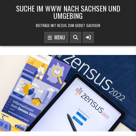
Skip to content
SUCHE IM WWW NACH SACHSEN UND
UMGEBING
BEITRÄGE MIT BEZUG ZUM GEBIET SACHSEN
MENU