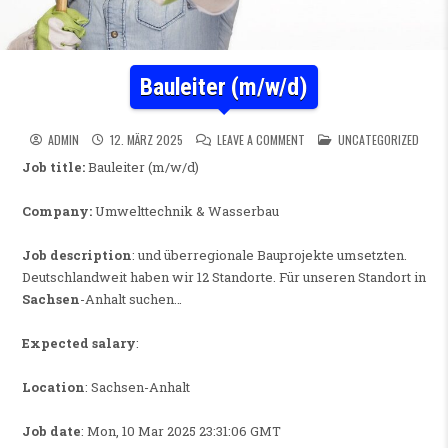
Bauleiter (m/w/d)
ON BAULEITER (M/W/D)
POSTED IN
ADMIN
12. MÄRZ 2025
LEAVE A COMMENT
UNCATEGORIZED
Job title:
Bauleiter (m/w/d)
Company:
Umwelttechnik & Wasserbau
Job description
: und überregionale Bauprojekte umsetzten.
Deutschlandweit haben wir 12 Standorte. Für unseren Standort in
Sachsen
-Anhalt suchen…
Expected salary
:
Location
: Sachsen-Anhalt
Job date
: Mon, 10 Mar 2025 23:31:06 GMT