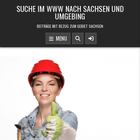
Skip to content
SUCHE IM WWW NACH SACHSEN UND
UMGEBING
BEITRÄGE MIT BEZUG ZUM GEBIET SACHSEN
MENU