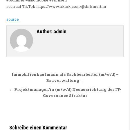
#oldtimer #automobile #sachsen
auch auf TikTok https://www.tiktok.com/@dirkmartini
source
Author:
admin
Beitragsnavigation
Immobilienkaufmann als Sachbearbeiter (m/w/d) –
Bauverwaltung →
← Projektmanager/in (m/w/d) Neuausrichtung der IT-
Governance Struktur
Schreibe einen Kommentar