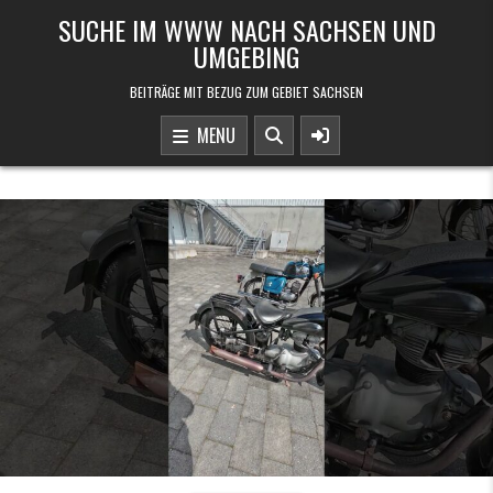
Skip to content
SUCHE IM WWW NACH SACHSEN UND
UMGEBING
BEITRÄGE MIT BEZUG ZUM GEBIET SACHSEN
MENU