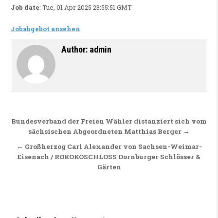
Job date
: Tue, 01 Apr 2025 23:55:51 GMT
Jobabgebot ansehen
Author:
admin
Beitragsnavigation
Bundesverband der Freien Wähler distanziert sich vom
sächsischen Abgeordneten Matthias Berger →
← Großherzog Carl Alexander von Sachsen-Weimar-
Eisenach / ROKOKOSCHLOSS Dornburger Schlösser &
Gärten