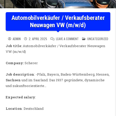
Automobilverkäufer / Verkaufsberater
Neuwagen VW (m/w/d)
ON AUTOMOBILVERKÄUFER / 
POSTED IN
ADMIN
2. APRIL 2025
LEAVE A COMMENT
UNCATEGORIZED
Job title:
Automobilverkäufer / Verkaufsberater Neuwagen
VW (m/w/d)
Company:
Scherer
Job description
: -Pfalz, Bayern, Baden-Württemberg, Hessen,
Sachsen
und im Saarland. Das 1937 gegründete, dynamische
und zukunftsorientierte…
Expected salary
:
Location
: Deutschland