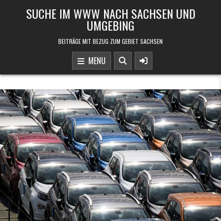
Skip to content
SUCHE IM WWW NACH SACHSEN UND
UMGEBING
BEITRÄGE MIT BEZUG ZUM GEBIET SACHSEN
MENU