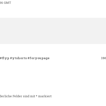
9:36 GMT
n
#flyp #ytshorts #foryoupage
19
derliche Felder sind mit
*
markiert