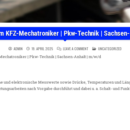
m KFZ-Mechatroniker | Pkw-Technik | Sachsen-
ON AUSBILDUNG ZUM KFZ-MEC
POSTED IN
ADMIN
19. APRIL 2025
LEAVE A COMMENT
UNCATEGORIZED
echatroniker | Pkw-Technik | Sachsen-Anhalt | m/w/d
che und elektronische Messwerte sowie Drücke, Temperaturen und Länge
ngsarbeiten nach Vorgabe durchführt und dabei u. a. Schalt- und Fun