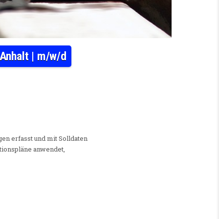
Anhalt | m/w/d
HATRONIKER | PKW-TECHNIK | SACHSEN-ANHALT | M/W/D
n erfasst und mit Solldaten
ktionspläne anwendet,