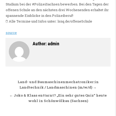
Studium bei der #PolizeiSachsen bewerben. Bei den Tagen der
offenen Schule an den nächsten drei Wochenenden erhaltet ihr
spannende Einblicke in den Polizeiberuf!
🖱 Alle Termine und Infos unter: lsnq.de/offeneSchule
source
Author:
admin
Beitragsnavigation
Land- und Baumaschinenmechatroniker:in
Landtechnik / Landmaschinen (m/w/d) →
← Joko & Klaas enttarnt? „Ein sehr gutes Quiz“ heute
wohl in Schönwölkau (Sachsen)