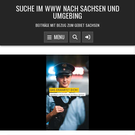
Skip to content
SUCHE IM WWW NACH SACHSEN UND
UMGEBING
BEITRÄGE MIT BEZUG ZUM GEBIET SACHSEN
MENU