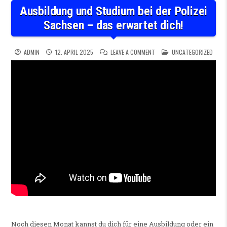
Ausbildung und Studium bei der Polizei
Sachsen – das erwartet dich!
ON AUSBILDUNG UND STUDIUM
POSTED IN
ADMIN
12. APRIL 2025
LEAVE A COMMENT
UNCATEGORIZED
Noch diesen Monat kannst du dich für eine Ausbildung oder ein