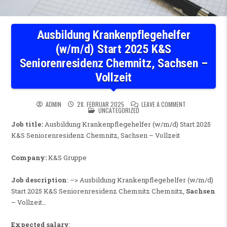
Ausbildung Krankenpflegehelfer
(w/m/d) Start 2025 K&S
Seniorenresidenz Chemnitz, Sachsen –
Vollzeit
ON AUSBILDUNG 
ADMIN
28. FEBRUAR 2025
LEAVE A COMMENT
POSTED IN
UNCATEGORIZED
Job title:
Ausbildung Krankenpflegehelfer (w/m/d) Start 2025
K&S Seniorenresidenz Chemnitz, Sachsen – Vollzeit
Company:
K&S Gruppe
Job description
: –> Ausbildung Krankenpflegehelfer (w/m/d)
Start 2025 K&S Seniorenresidenz Chemnitz Chemnitz,
Sachsen
– Vollzeit…
Expected salary
: