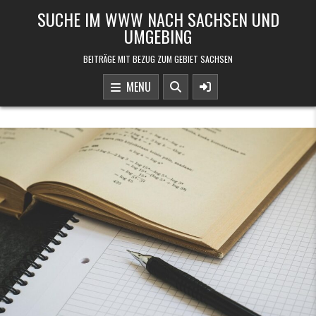
Skip to content
SUCHE IM WWW NACH SACHSEN UND
UMGEBING
BEITRÄGE MIT BEZUG ZUM GEBIET SACHSEN
MENU