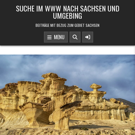
Skip to content
SUCHE IM WWW NACH SACHSEN UND
UMGEBING
BEITRÄGE MIT BEZUG ZUM GEBIET SACHSEN
MENU