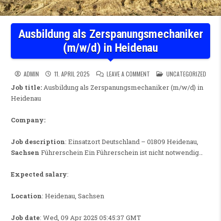
Ausbildung als Zerspanungsmechaniker
(m/w/d) in Heidenau
ON AUSBILDUNG ALS ZERSPA
POSTED IN
ADMIN
11. APRIL 2025
LEAVE A COMMENT
UNCATEGORIZED
Job title:
Ausbildung als Zerspanungsmechaniker (m/w/d) in
Heidenau
Company:
Job description
: Einsatzort Deutschland – 01809 Heidenau,
Sachsen
Führerschein Ein Führerschein ist nicht notwendig…
Expected salary
:
Location
: Heidenau, Sachsen
Job date
: Wed, 09 Apr 2025 05:45:37 GMT