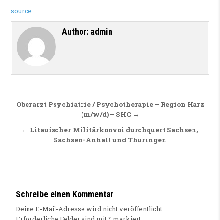
source
Author:
admin
Beitragsnavigation
Oberarzt Psychiatrie / Psychotherapie – Region Harz
(m/w/d) – SHC →
← Litauischer Militärkonvoi durchquert Sachsen,
Sachsen-Anhalt und Thüringen
Schreibe einen Kommentar
Deine E-Mail-Adresse wird nicht veröffentlicht.
Erforderliche Felder sind mit
*
markiert