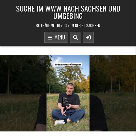
Skip to content
SUCHE IM WWW NACH SACHSEN UND
UMGEBING
BEITRÄGE MIT BEZUG ZUM GEBIET SACHSEN
MENU