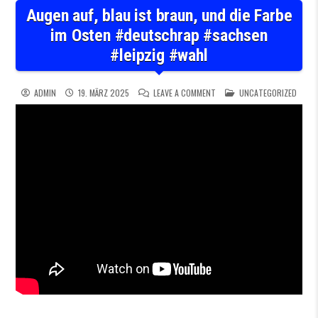
Augen auf, blau ist braun, und die Farbe
im Osten #deutschrap #sachsen
#leipzig #wahl
ON AUGEN AUF, BLAU IST BR
POSTED IN
ADMIN
19. MÄRZ 2025
LEAVE A COMMENT
UNCATEGORIZED