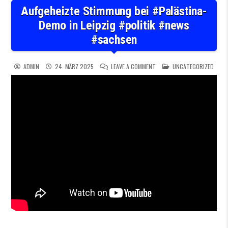
Aufgeheizte Stimmung bei #Palästina-
Demo in Leipzig #politik #news
#sachsen
ON AUFGEHEIZTE STIMMUNG B
POSTED IN
ADMIN
24. MÄRZ 2025
LEAVE A COMMENT
UNCATEGORIZED