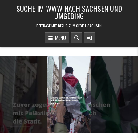
Skip to content
SUCHE IM WWW NACH SACHSEN UND
UMGEBING
BEITRÄGE MIT BEZUG ZUM GEBIET SACHSEN
MENU