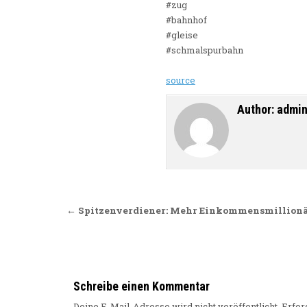
#zug
#bahnhof
#gleise
#schmalspurbahn
source
Author:
admi
Beitragsnavigation
← Spitzenverdiener: Mehr Einkommensmillionä
Schreibe einen Kommentar
Deine E-Mail-Adresse wird nicht veröffentlicht.
Erfor