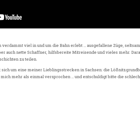
h verdammt viel in und um die Bahn erlebt … ausgefallene Züge, selts
 auch nette Schaffner, hilfsbereite Mitreisende und vieles mehr. Darau
chichten zu teilen.
 sich um eine meiner Lieblingsstrecken in Sachsen: die Lößnitzgrundba
 mich mehr als einmal versprochen … und entschuldigt bitte die schlecht