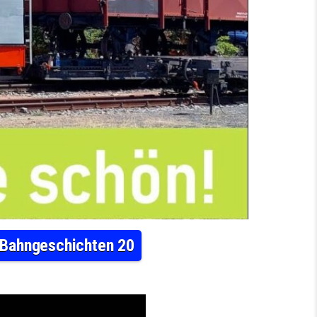
 Bahngeschichten 20
RCH SACHSEN … MEINE SCHÖNSTEN BAHNREISEN – BAHNGESCHICHTEN 20