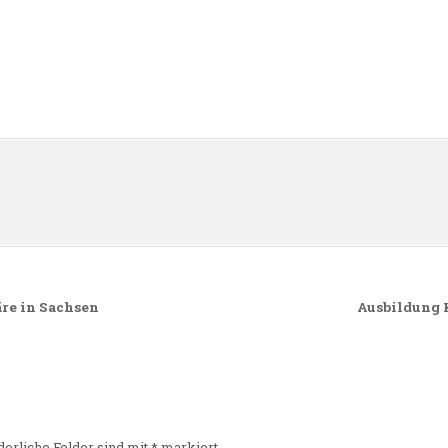
n
re in Sachsen
Ausbildung 
derliche Felder sind mit
*
markiert