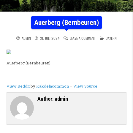
Auerberg (Bernbeuren)
ON AUERBERG (BERNBEUR
POSTED IN
ADMIN
31. JULI 2024
LEAVE A COMMENT
BAYERN
Auerberg (Bernbeuren)
View Reddit
by
Kakdelacommon
–
View Source
Author:
admin