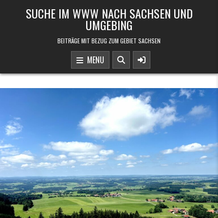
Skip to content
SUCHE IM WWW NACH SACHSEN UND
UMGEBING
BEITRÄGE MIT BEZUG ZUM GEBIET SACHSEN
MENU