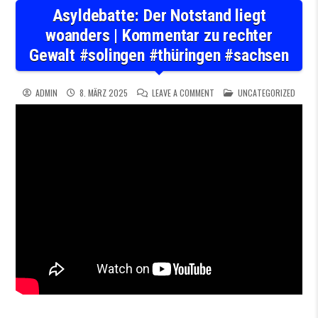
Asyldebatte: Der Notstand liegt
woanders | Kommentar zu rechter
Gewalt #solingen #thüringen #sachsen
ON ASYLDEBATTE: DER NOTS
POSTED IN
ADMIN
8. MÄRZ 2025
LEAVE A COMMENT
UNCATEGORIZED