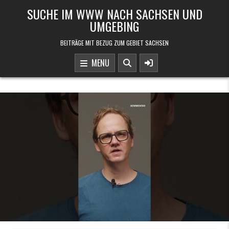
Skip to content
SUCHE IM WWW NACH SACHSEN UND
UMGEBING
BEITRÄGE MIT BEZUG ZUM GEBIET SACHSEN
MENU