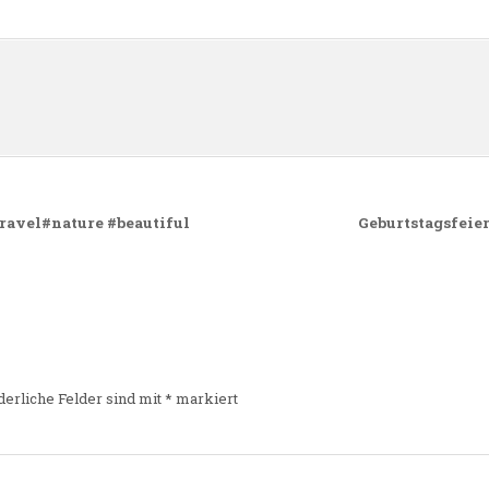
n
avel#nature #beautiful
Geburtstagsfeier
derliche Felder sind mit
*
markiert