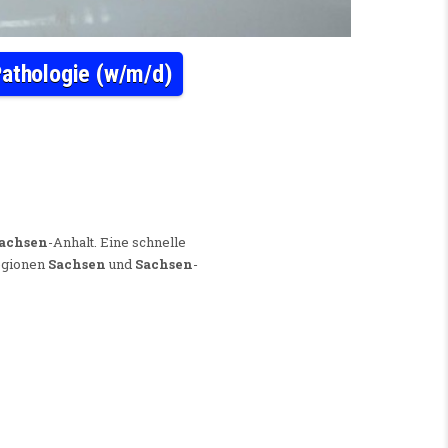
 Pathologie (w/m/d)
ZT ODER FACHARZT/ -TIERARZT FÜR DEN BEREICH PATHOLOGIE (W/M/D)
achsen
-Anhalt. Eine schnelle
Regionen
Sachsen
und
Sachsen
-