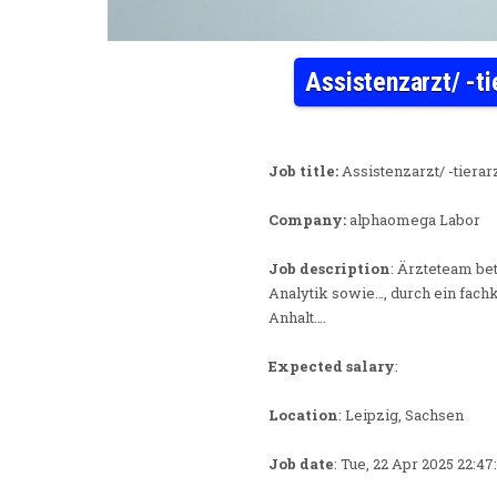
Assistenzarzt/ -ti
Job title:
Assistenzarzt/ -tierar
Company:
alphaomega Labor
Job description
: Ärzteteam be
Analytik sowie…, durch ein fac
Anhalt….
Expected salary
:
Location
: Leipzig, Sachsen
Job date
: Tue, 22 Apr 2025 22:4