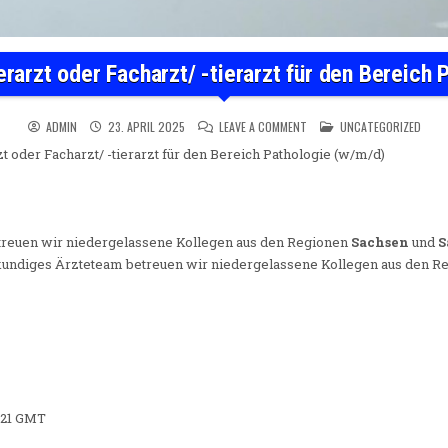
erarzt oder Facharzt/ -tierarzt für den Bereich
ON ASSISTENZARZT/ -TIERAR
POSTED IN
ADMIN
23. APRIL 2025
LEAVE A COMMENT
UNCATEGORIZED
zt oder Facharzt/ -tierarzt für den Bereich Pathologie (w/m/d)
treuen wir niedergelassene Kollegen aus den Regionen
Sachsen
und
S
hkundiges Ärzteteam betreuen wir niedergelassene Kollegen aus den 
7:21 GMT