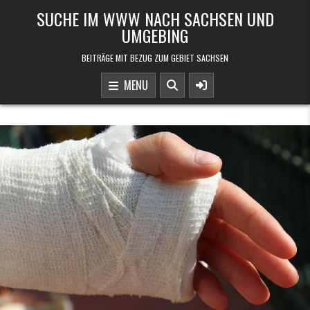
Skip to content
SUCHE IM WWW NACH SACHSEN UND
UMGEBING
BEITRÄGE MIT BEZUG ZUM GEBIET SACHSEN
MENU