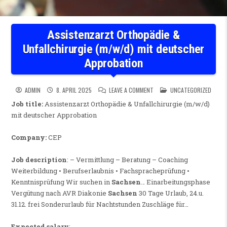
Assistenzarzt Orthopädie &
Unfallchirurgie (m/w/d) mit deutscher
Approbation
ON ASSISTENZARZT ORTHOPÄ
POSTED IN
ADMIN
8. APRIL 2025
LEAVE A COMMENT
UNCATEGORIZED
Job title:
Assistenzarzt Orthopädie & Unfallchirurgie (m/w/d)
mit deutscher Approbation
Company:
CEP
Job description
: – Vermittlung – Beratung – Coaching
Weiterbildung • Berufserlaubnis • Fachspracheprüfung •
Kenntnisprüfung Wir suchen in
Sachsen
… Einarbeitungsphase
Vergütung nach AVR Diakonie
Sachsen
30 Tage Urlaub, 24.u.
31.12. frei Sonderurlaub für Nachtstunden Zuschläge für…
Expected salary
: