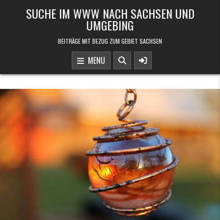
Skip to content
SUCHE IM WWW NACH SACHSEN UND
UMGEBING
BEITRÄGE MIT BEZUG ZUM GEBIET SACHSEN
MENU