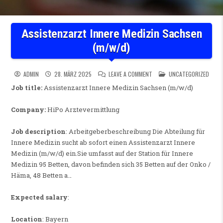
Assistenzarzt Innere Medizin Sachsen
(m/w/d)
ON ASSISTENZARZT INNERE M
POSTED IN
ADMIN
28. MÄRZ 2025
LEAVE A COMMENT
UNCATEGORIZED
Job title:
Assistenzarzt Innere Medizin Sachsen (m/w/d)
Company:
HiPo Arztevermittlung
Job description
: Arbeitgeberbeschreibung Die Abteilung für
Innere Medizin sucht ab sofort einen Assistenzarzt Innere
Medizin (m/w/d) ein.Sie umfasst auf der Station für Innere
Medizin 95 Betten, davon befinden sich 35 Betten auf der Onko /
Häma, 48 Betten a…
Expected salary
:
Location
: Bayern