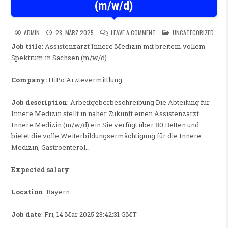
(m/w/d)
ON ASSISTENZARZT INNERE M
POSTED IN
ADMIN
28. MÄRZ 2025
LEAVE A COMMENT
UNCATEGORIZED
Job title:
Assistenzarzt Innere Medizin mit breitem vollem
Spektrum in Sachsen (m/w/d)
Company:
HiPo Arztevermittlung
Job description
: Arbeitgeberbeschreibung Die Abteilung für
Innere Medizin stellt in naher Zukunft einen Assistenzarzt
Innere Medizin (m/w/d) ein.Sie verfügt über 80 Betten und
bietet die volle Weiterbildungsermächtigung für die Innere
Medizin, Gastroenterol…
Expected salary
:
Location
: Bayern
Job date
: Fri, 14 Mar 2025 23:42:31 GMT