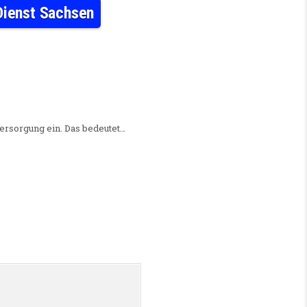
Dienst Sachsen
N ÄRZTIN (M/W/D) BEIM MEDIZINISCHEN DIENST SACHSEN
versorgung ein. Das bedeutet…