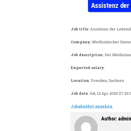
Assistenz der
Job title:
Assistenz der Leitend
Company:
Medizinischer Dienst
Job description
: Der Medizini
Expected salary
:
Location
: Dresden, Sachsen
Job date
: Sat, 12 Apr 2025 07:2
Jobabgebot ansehen
Author:
admi