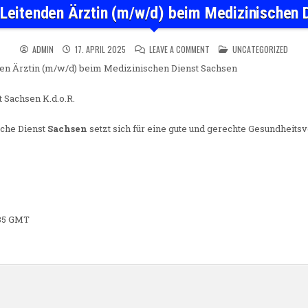
 Leitenden Ärztin (m/w/d) beim Medizinischen 
ON ASSISTENZ DER LEITENDE
POSTED IN
ADMIN
17. APRIL 2025
LEAVE A COMMENT
UNCATEGORIZED
en Ärztin (m/w/d) beim Medizinischen Dienst Sachsen
 Sachsen K.d.o.R.
sche Dienst
Sachsen
setzt sich für eine gute und gerechte Gesundheits
9:35 GMT
n