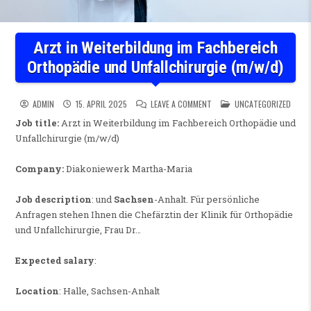
Arzt in Weiterbildung im Fachbereich
Orthopädie und Unfallchirurgie (m/w/d)
ON ARZT IN WEITERBILDUNG 
POSTED IN
ADMIN
15. APRIL 2025
LEAVE A COMMENT
UNCATEGORIZED
Job title:
Arzt in Weiterbildung im Fachbereich Orthopädie und
Unfallchirurgie (m/w/d)
Company:
Diakoniewerk Martha-Maria
Job description
: und
Sachsen
-Anhalt. Für persönliche
Anfragen stehen Ihnen die Chefärztin der Klinik für Orthopädie
und Unfallchirurgie, Frau Dr…
Expected salary
:
Location
: Halle, Sachsen-Anhalt