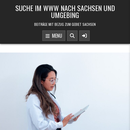
Skip to content
SUCHE IM WWW NACH SACHSEN UND
UMGEBING
BEITRÄGE MIT BEZUG ZUM GEBIET SACHSEN
MENU