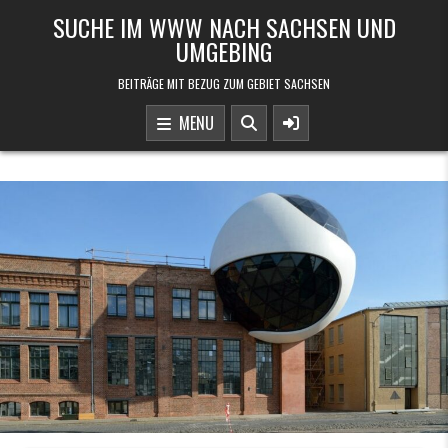
Skip to content
SUCHE IM WWW NACH SACHSEN UND
UMGEBING
BEITRÄGE MIT BEZUG ZUM GEBIET SACHSEN
MENU