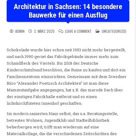
Architektur in Sachsen: 14 besondere
Bauwerke für einen Ausflug
ON ARCHITEKTUR IN SACHSEN
POSTED IN
ADMIN
3. MÄRZ 2025
LEAVE A COMMENT
UNCATEGORIZED
Schokolade wurde hier schon seit 1953 nicht mehr hergestellt,
und nach 1990 geriet das Fabrikgebäude immer mehr zum
Schandfleck des Viertels. Bis 2018 der Deutsche
Kinderschutzbund beschloss, die Ruine zu kaufen und dort ein
Familienzentrum einzurichten. Gemeinsam mit dem Dresdner
Büro “Alexander Poetzsch Architekten” ist man diese
Mammutaufgabe angegangen, hat z.B. das marode Dach über
der einstigen Fabrikhalle entfernt und so einen
lichtdurchfluteten Innenhof geschaffen.
Im modern sanierten Haus selbst, das u.a. Beratungsstelle,
betreutes Wohnen, Jugendklub und Stadteilbibliothek
beherbergen wird, trifft man wiederum auf eine
Materialkollage, die die verschiedenen Zeitschichten des