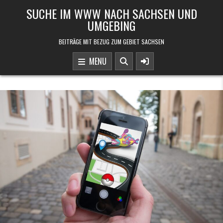
Skip to content
SUCHE IM WWW NACH SACHSEN UND
UMGEBING
BEITRÄGE MIT BEZUG ZUM GEBIET SACHSEN
MENU