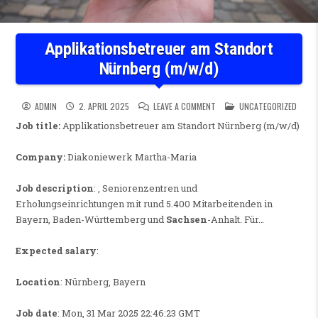
Applikationsbetreuer am Standort
Nürnberg (m/w/d)
ON APPLIKATIONSBETREUER 
POSTED IN
ADMIN
2. APRIL 2025
LEAVE A COMMENT
UNCATEGORIZED
Job title:
Applikationsbetreuer am Standort Nürnberg (m/w/d)
Company:
Diakoniewerk Martha-Maria
Job description
: , Seniorenzentren und
Erholungseinrichtungen mit rund 5.400 Mitarbeitenden in
Bayern, Baden-Württemberg und
Sachsen
-Anhalt. Für…
Expected salary
:
Location
: Nürnberg, Bayern
Job date
: Mon, 31 Mar 2025 22:46:23 GMT