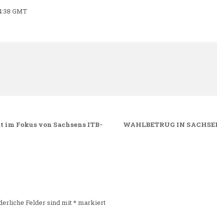
04:38 GMT
n
t im Fokus von Sachsens ITB-
WAHLBETRUG IN SACHSEN: 
derliche Felder sind mit
*
markiert