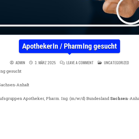
ApothekerIn / PharmIng gesucht
ON APOTHEKERIN / PHARMIN
POSTED IN
ADMIN
3. MÄRZ 2025
LEAVE A COMMENT
UNCATEGORIZED
ng gesucht
achsen-Anhalt
erufsgruppen Apotheker, Pharm. Ing. (m/w/d) Bundesland
Sachsen
-Anha