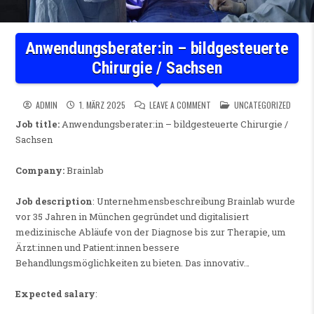
Anwendungsberater:in – bildgesteuerte
Chirurgie / Sachsen
ON ANWENDUNGSBERATER:IN –
POSTED IN
ADMIN
1. MÄRZ 2025
LEAVE A COMMENT
UNCATEGORIZED
Job title:
Anwendungsberater:in – bildgesteuerte Chirurgie /
Sachsen
Company:
Brainlab
Job description
: Unternehmensbeschreibung Brainlab wurde
vor 35 Jahren in München gegründet und digitalisiert
medizinische Abläufe von der Diagnose bis zur Therapie, um
Ärzt:innen und Patient:innen bessere
Behandlungsmöglichkeiten zu bieten. Das innovativ…
Expected salary
: