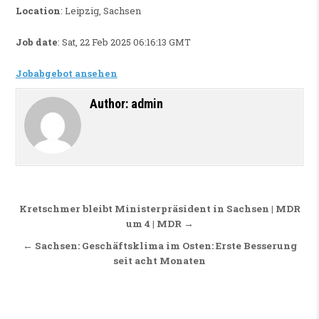
Location
: Leipzig, Sachsen
Job date
: Sat, 22 Feb 2025 06:16:13 GMT
Jobabgebot ansehen
Author:
admin
Beitragsnavigation
Kretschmer bleibt Ministerpräsident in Sachsen | MDR
um 4 | MDR →
← Sachsen: Geschäftsklima im Osten: Erste Besserung
seit acht Monaten