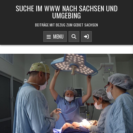
Skip to content
SUCHE IM WWW NACH SACHSEN UND
UMGEBING
BEITRÄGE MIT BEZUG ZUM GEBIET SACHSEN
MENU