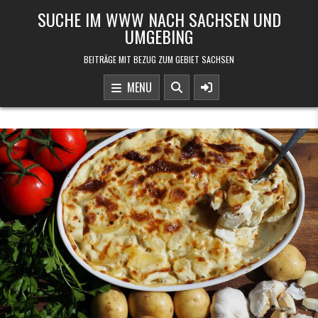
Skip to content
SUCHE IM WWW NACH SACHSEN UND
UMGEBING
BEITRÄGE MIT BEZUG ZUM GEBIET SACHSEN
MENU