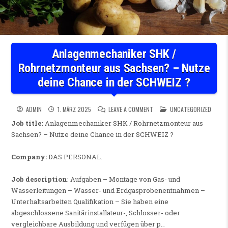
Anlagenmechaniker SHK /
Rohrnetzmonteur aus Sachsen? – Nutze
deine Chance in der SCHWEIZ ?
ON ANLAGENMECHANIKER SHK 
POSTED IN
ADMIN
1. MÄRZ 2025
LEAVE A COMMENT
UNCATEGORIZED
Job title:
Anlagenmechaniker SHK / Rohrnetzmonteur aus
Sachsen? – Nutze deine Chance in der SCHWEIZ ?
Company:
DAS PERSONAL.
Job description
: Aufgaben – Montage von Gas- und
Wasserleitungen – Wasser- und Erdgasprobenentnahmen –
Unterhaltsarbeiten Qualifikation – Sie haben eine
abgeschlossene Sanitärinstallateur-, Schlosser- oder
vergleichbare Ausbildung und verfügen über p…