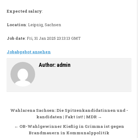
Expected salary
:
Location
: Leipzig, Sachsen
Job date
: Fri, 31 Jan 2025 23:13:13 GMT
Jobabgebot ansehen
Author:
admin
Beitragsnavigation
Wahlarena Sachsen: Die Spitzenkandidatinnen und -
kandidaten | Fakt ist! | MDR →
← OB-Wahlgewinner Kießig in Grimma ist gegen
Brandmauern in Kommunalppolitik