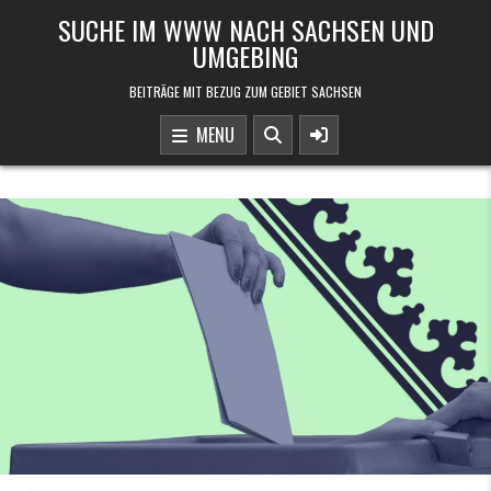
Skip to content
SUCHE IM WWW NACH SACHSEN UND
UMGEBING
BEITRÄGE MIT BEZUG ZUM GEBIET SACHSEN
MENU