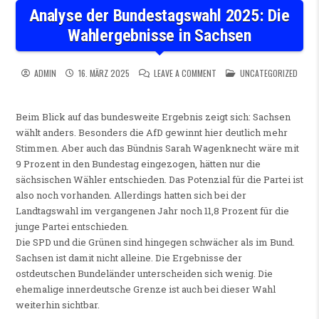
Analyse der Bundestagswahl 2025: Die
Wahlergebnisse in Sachsen
ON ANALYSE DER BUNDESTAG
POSTED IN
ADMIN
16. MÄRZ 2025
LEAVE A COMMENT
UNCATEGORIZED
Beim Blick auf das bundesweite Ergebnis zeigt sich: Sachsen
wählt anders. Besonders die AfD gewinnt hier deutlich mehr
Stimmen. Aber auch das Bündnis Sarah Wagenknecht wäre mit
9 Prozent in den Bundestag eingezogen, hätten nur die
sächsischen Wähler entschieden. Das Potenzial für die Partei ist
also noch vorhanden. Allerdings hatten sich bei der
Landtagswahl im vergangenen Jahr noch 11,8 Prozent für die
junge Partei entschieden.
Die SPD und die Grünen sind hingegen schwächer als im Bund.
Sachsen ist damit nicht alleine. Die Ergebnisse der
ostdeutschen Bundeländer unterscheiden sich wenig. Die
ehemalige innerdeutsche Grenze ist auch bei dieser Wahl
weiterhin sichtbar.