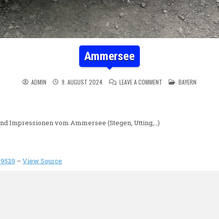
Ammersee
ON AMMERSEE
POSTED IN
ADMIN
9. AUGUST 2024
LEAVE A COMMENT
BAYERN
und Impressionen vom Ammersee (Stegen, Utting,…)
e9529
–
View Source
n