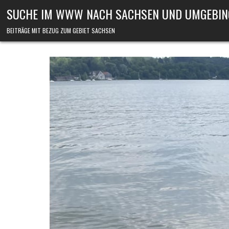
Skip to content
SUCHE IM WWW NACH SACHSEN UND UMGEBIN
BEITRÄGE MIT BEZUG ZUM GEBIET SACHSEN