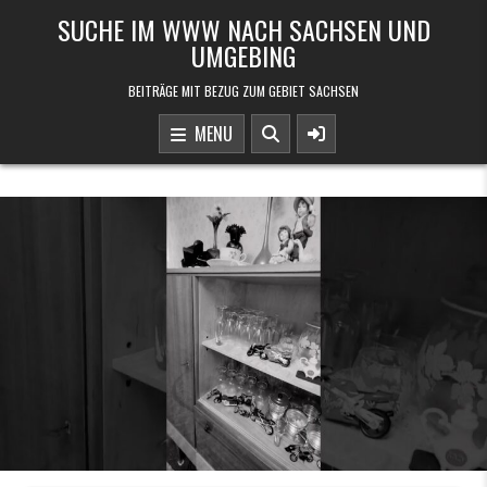
Skip to content
SUCHE IM WWW NACH SACHSEN UND
UMGEBING
BEITRÄGE MIT BEZUG ZUM GEBIET SACHSEN
MENU