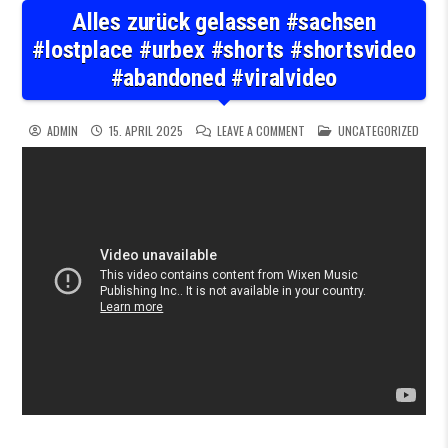
Alles zurück gelassen #sachsen
#lostplace #urbex #shorts #shortsvideo
#abandoned #viralvideo
ON ALLES ZURÜCK GELASSEN
POSTED IN
ADMIN
15. APRIL 2025
LEAVE A COMMENT
UNCATEGORIZED