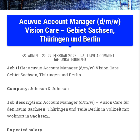
Acuvue Account Manager (d/m/w)
Vision Care – Gebiet Sachsen,
Thüringen und Berlin
ON ACUVUE ACCO
ADMIN
27. FEBRUAR 2025
LEAVE A COMMENT
POSTED IN
UNCATEGORIZED
Job title:
Acuvue Account Manager (d/m/w) Vision Care –
Gebiet Sachsen, Thüringen und Berlin
Company:
Johnson & Johnson
Job description
: Account Manager (d/m/w) – Vision Care für
den Raum
Sachsen
, Thüringen und Teile Berlin in Vollzeit mit
Wohnort in
Sachsen
…
Expected salary
: