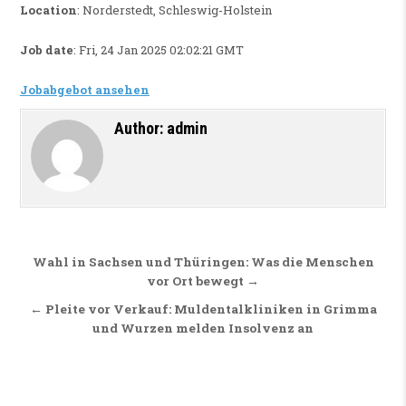
Location
: Norderstedt, Schleswig-Holstein
Job date
: Fri, 24 Jan 2025 02:02:21 GMT
Jobabgebot ansehen
Author:
admin
Beitragsnavigation
Wahl in Sachsen und Thüringen: Was die Menschen
vor Ort bewegt →
← Pleite vor Verkauf: Muldentalkliniken in Grimma
und Wurzen melden Insolvenz an