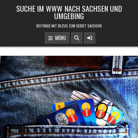
Skip to content
SUCHE IM WWW NACH SACHSEN UND
UMGEBING
BEITRÄGE MIT BEZUG ZUM GEBIET SACHSEN
MENU