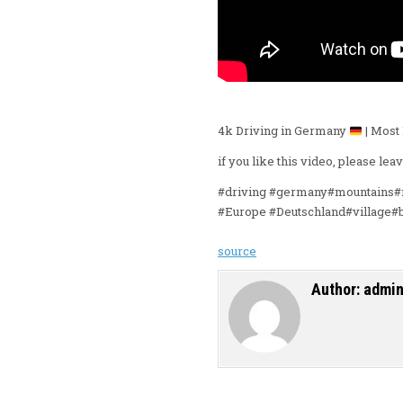
4k Driving in Germany
| Most 
if you like this video, please le
#driving #germany#mountains#
#Europe #Deutschland#village#b
source
Author:
admi