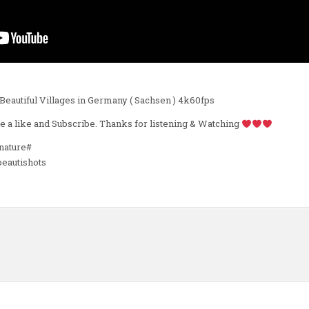
Beautiful Villages in Germany ( Sachsen ) 4k60fps
ave a like and Subscribe. Thanks for listening & Watching
nature#
eautishots
n