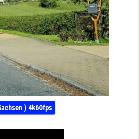
 Sachsen ) 4k60fps
 MOST BEAUTIFUL VILLAGES IN GERMANY ( SACHSEN ) 4K60FPS