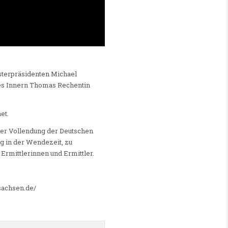
sterpräsidenten Michael
es Innern Thomas Rechentin
et.
 der Vollendung der Deutschen
g in der Wendezeit, zu
Ermittlerinnen und Ermittler.
sachsen.de/