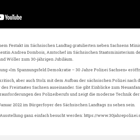
inem Festakt im Sächsischen Landtag gratulierten neben Sachsens Mini
dentin Andrea Dombois, Amtschef im Sächsischen Staatsministerium d
land Wöller zum 30-jährigen Jubiläum.
ung »Im Spannungsfeld Demokratie – 30 Jahre Polizei Sachsen« eröffn
tkritisch, aber auch Stolz mit dem Aufbau der sächsischen Polizei nach
des Freistaates Sachsen auseinander. Sie gibt Einblicke zum Neuanfan
ausforderungen des Polizeiberufs und zeigt die moderne Technik der 
 Januar 2022 im Bürgerfoyer des Sächsischen Landtags zu sehen sein.
Ausstellung ganz einfach besucht werden: https://www.30jahrepolizei.