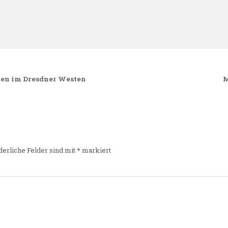
n
rden im Dresdner Westen
M
derliche Felder sind mit
*
markiert