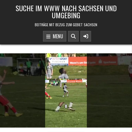
Skip to content
SUCHE IM WWW NACH SACHSEN UND
UMGEBING
BEITRÄGE MIT BEZUG ZUM GEBIET SACHSEN
MENU