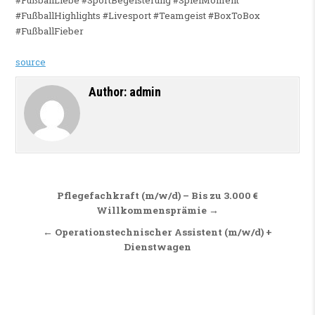
#FußballLiebe #SportBegeisterung #SpielMoment
#FußballHighlights #Livesport #Teamgeist #BoxToBox
#FußballFieber
source
Author:
admin
Beitragsnavigation
Pflegefachkraft (m/w/d) – Bis zu 3.000 €
Willkommensprämie →
← Operationstechnischer Assistent (m/w/d) +
Dienstwagen