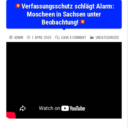
Verfassungsschutz schlägt Alarm:
Moscheen in Sachsen unter
Beobachtung!
ON
VERFASSUNGSSCHUTZ SC
POSTED IN
ADMIN
1. APRIL 2025
LEAVE A COMMENT
UNCATEGORIZED