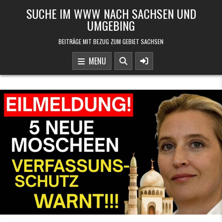
Skip to content
SUCHE IM WWW NACH SACHSEN UND
UMGEBING
BEITRÄGE MIT BEZUG ZUM GEBIET SACHSEN
MENU