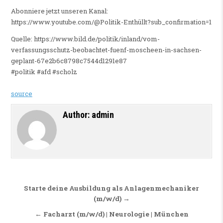
Abonniere jetzt unseren Kanal:
https://www.youtube.com/@Politik-Enthüllt?sub_confirmation=1
Quelle: https://www.bild.de/politik/inland/vom-
verfassungsschutz-beobachtet-fuenf-moscheen-in-sachsen-
geplant-67e2b6c8798c7544d1291e87
#politik #afd #scholz
source
Author:
admin
Beitragsnavigation
Starte deine Ausbildung als Anlagenmechaniker
(m/w/d) →
← Facharzt (m/w/d) | Neurologie | München