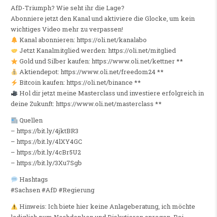
AfD-Triumph? Wie seht ihr die Lage?
Abonniere jetzt den Kanal und aktiviere die Glocke, um kein
wichtiges Video mehr zu verpassen!
Kanal abonnieren: https://oli.net/kanalabo
Jetzt Kanalmitglied werden: https://oli.net/mitglied
Gold und Silber kaufen: https://www.oli.net/kettner **
Aktiendepot: https://www.oli.net/freedom24 **
Bitcoin kaufen: https://oli.net/binance **
Hol dir jetzt meine Masterclass und investiere erfolgreich in
deine Zukunft: https://www.oli.net/masterclass **
Quellen
– https://bit.ly/4jktBR3
– https://bit.ly/4lXY4GC
– https://bit.ly/4cBr5U2
– https://bit.ly/3Xu7Sgb
Hashtags
#Sachsen #AfD #Regierung
Hinweis: Ich biete hier keine Anlageberatung, ich möchte