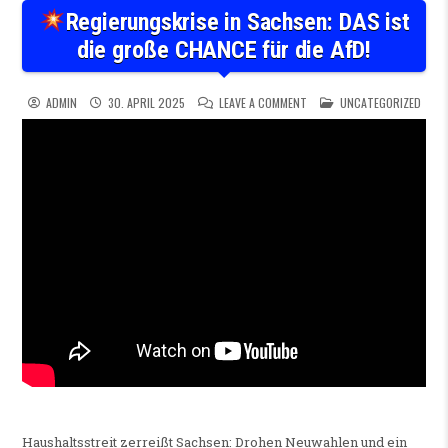
Regierungskrise in Sachsen: DAS ist
die große CHANCE für die AfD!
ON
REGIERUNGSKRISE IN SAC
POSTED IN
ADMIN
30. APRIL 2025
LEAVE A COMMENT
UNCATEGORIZED
Haushaltsstreit zerreißt Sachsen: Drohen Neuwahlen und ein