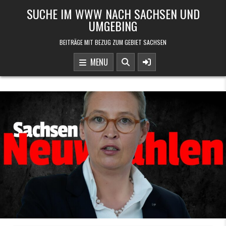
Skip to content
SUCHE IM WWW NACH SACHSEN UND
UMGEBING
BEITRÄGE MIT BEZUG ZUM GEBIET SACHSEN
MENU