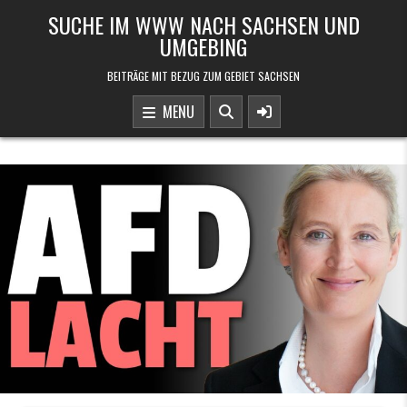
Skip to content
SUCHE IM WWW NACH SACHSEN UND
UMGEBING
BEITRÄGE MIT BEZUG ZUM GEBIET SACHSEN
MENU