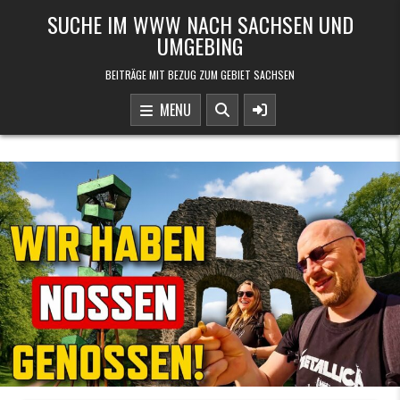
Skip to content
SUCHE IM WWW NACH SACHSEN UND
UMGEBING
BEITRÄGE MIT BEZUG ZUM GEBIET SACHSEN
MENU