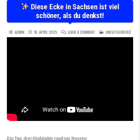
Diese Ecke in Sachsen ist viel
schöner, als du denkst!
ON
DIESE ECKE IN SACHSEN 
POSTED IN
ADMIN
18. APRIL 2025
LEAVE A COMMENT
UNCATEGORIZED
Ein Tag, drei Highlights rund um Nossen: