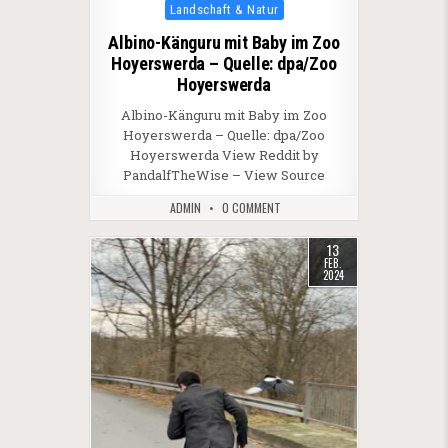
Posted in
Landschaft & Natur
Albino-Känguru mit Baby im Zoo
Hoyerswerda – Quelle: dpa/Zoo
Hoyerswerda
Albino-Känguru mit Baby im Zoo
Hoyerswerda – Quelle: dpa/Zoo
Hoyerswerda View Reddit by
PandalfTheWise – View Source
ADMIN
0 COMMENT
13
FEB.
2024