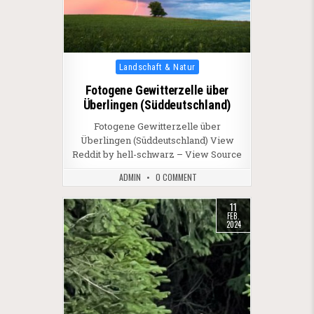
Posted in
Landschaft & Natur
Fotogene Gewitterzelle über
Überlingen (Süddeutschland)
Fotogene Gewitterzelle über
Überlingen (Süddeutschland) View
Reddit by hell-schwarz – View Source
ADMIN
0 COMMENT
11
FEB.
2024