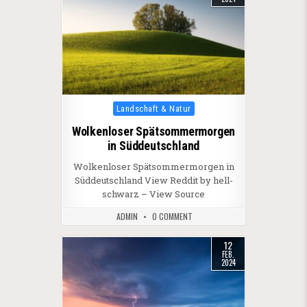
Posted in
Landschaft & Natur
Wolkenloser Spätsommermorgen
in Süddeutschland
Wolkenloser Spätsommermorgen in
Süddeutschland View Reddit by hell-
schwarz – View Source
ADMIN
0 COMMENT
12
FEB.
2024