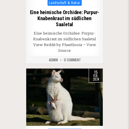
Posted in
Landschaft & Natur
Eine heimische Orchidee: Purpur-
Knabenkraut im südlichen
Saaletal
Eine heimische Orchidee: Purpur-
Knabenkraut im südlichen Saaletal
View Reddit by Phaethosia – View
Source
ADMIN
0 COMMENT
15
FEB.
2024