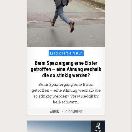
Posted in
Landschaft & Natur
Beim Spaziergang eine Elster
getroffen – eine Ahnung weshalb
die so stinkig werden?
Beim Spaziergang eine Elster
getroffen – eine Ahnung weshalb die
so stinkig werden? View Reddit by
hell-schwarz…
ADMIN
0 COMMENT
13
FEB.
2024