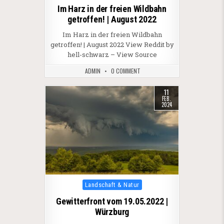
Im Harz in der freien Wildbahn
getroffen! | August 2022
Im Harz in der freien Wildbahn
getroffen! | August 2022 View Reddit by
hell-schwarz – View Source
ADMIN
0 COMMENT
11
FEB.
2024
Posted in
Landschaft & Natur
Gewitterfront vom 19.05.2022 |
Würzburg